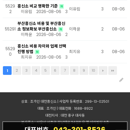
5529
흥신소 비교 명확한 기준
N
이유림
3
08-06
2
이유림
2026-08-06
3
부산흥신소 비용 및 부산흥신
55291
소 정보확보 부산흥신소
이하윤
2
08-06
N
이하윤
2026-08-06
2
흥신소 비용 차이와 업체 선택
5529
진행 방법
최지유
3
08-06
N
0
최지유
2026-08-06
3
2
3
4
5
6
7
8
9
10
1
상호 : 조가인 대전흥신소 | 사업자 등록번호 : 299-13-02501
대표 : 조가인 | 대표전화 : 1688-8922
대전지사 : 대전 중구 대사동
본사주소 : 서울시 서초구 강남대로 34길8 유.엘.아이빌딩 6층
042-301-8526