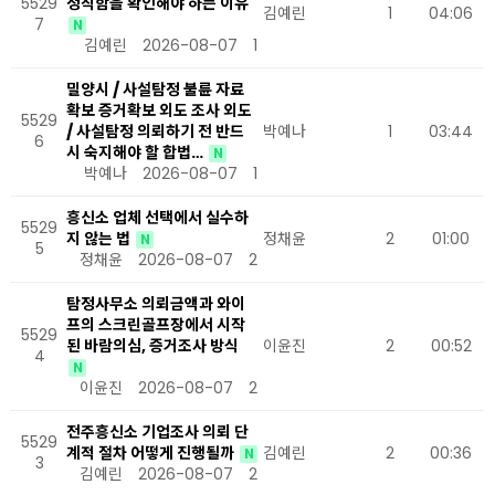
5529
정직함을 확인해야 하는 이유
김예린
1
04:06
7
N
김예린
2026-08-07
1
밀양시 / 사설탐정 불륜 자료
확보 증거확보 외도 조사 외도
5529
/ 사설탐정 의뢰하기 전 반드
박예나
1
03:44
6
시 숙지해야 할 합법…
N
박예나
2026-08-07
1
흥신소 업체 선택에서 실수하
5529
지 않는 법
정채윤
2
01:00
N
5
정채윤
2026-08-07
2
탐정사무소 의뢰금액과 와이
프의 스크린골프장에서 시작
5529
된 바람의심, 증거조사 방식
이윤진
2
00:52
4
N
이윤진
2026-08-07
2
전주흥신소 기업조사 의뢰 단
5529
계적 절차 어떻게 진행될까
김예린
2
00:36
N
3
김예린
2026-08-07
2