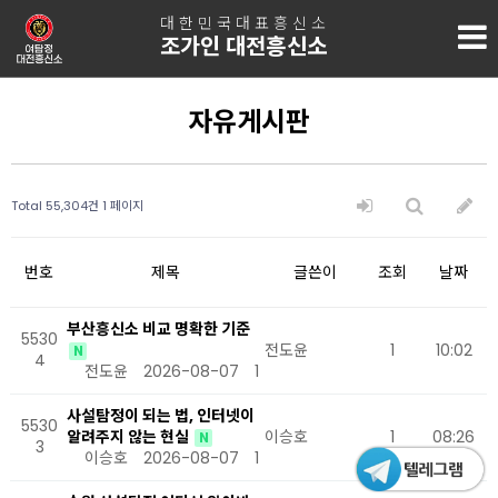
대한민국대표흥신소
조가인 대전흥신소
자유게시판
Total 55,304건
1 페이지
번호
제목
글쓴이
조회
날짜
부산흥신소 비교 명확한 기준
5530
전도윤
1
10:02
N
4
전도윤
2026-08-07
1
사설탐정이 되는 법, 인터넷이
5530
알려주지 않는 현실
이승호
1
08:26
N
3
이승호
2026-08-07
1