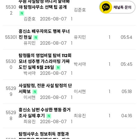
수원 사설탐정 어디서 알아봐
5530
야 탐정사무소 선택 팁 공개
김준호
1
07:24
2
N
김준호
2026-08-07
1
흥신소 배우자외도 행복 무너
55301
진 현실
유지민
1
05:54
N
유지민
2026-08-07
1
탐정들의 영업비밀 탐비 112회
5530
모녀 성추행 가스라이팅 가짜
박서아
1
05:45
0
도인 실체 5월 25일
N
박서아
2026-08-07
1
사설탐정, 전문 사설 탐정의 단
5529
서확보
이서현
1
05:18
N
9
이서현
2026-08-07
1
흥신소 남편 수상한 행동 증거
5529
조사 실제 후기
최유진
1
04:16
N
8
최유진
2026-08-07
1
탐정사무소 정보취득 경험과